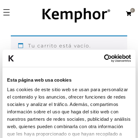
0
Kemphor
Laboratorios Verkos
PRODUCTOS
Tu carrito está vacío.
Linea
ORÍGENES
Kemphor K
Volver a la tienda
Kemphor 1918
CONÓCENOS
Esta página web usa cookies
Kemphor Natural
Fabricación
Las cookies de este sitio web se usan para personalizar
Tipo Producto
el contenido y los anuncios, ofrecer funciones de redes
ES
Investigación
Crema dental
sociales y analizar el tráfico. Además, compartimos
Cepillos
información sobre el uso que haga del sitio web con
EN
nuestros partners de redes sociales, publicidad y análisis
Dos en uno
web, quienes pueden combinarla con otra información
Enjuagues
que les haya proporcionado o que hayan recopilado a