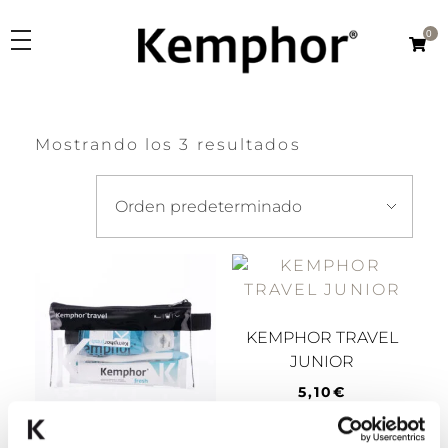
0
Kemphor
Laboratorios Verkos
PRODUCTOS
Mostrando los 3 resultados
Linea
ORÍGENES
Kemphor K
Kemphor 1918
CONÓCENOS
Kemphor Natural
Fabricación
Tipo Producto
ES
Investigación
Crema dental
KEMPHOR TRAVEL
Cepillos
JUNIOR
EN
Dos en uno
5,10
€
Enjuagues
Añadir al carrito