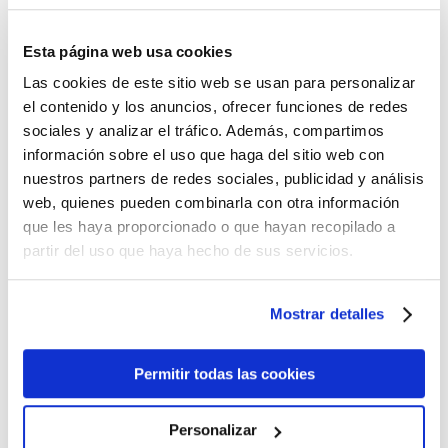
Viaje
KEMPHOR TRAVEL
Amenities
FRESH
Esta página web usa cookies
5,10
€
Solución
Las cookies de este sitio web se usan para personalizar
el contenido y los anuncios, ofrecer funciones de redes
Blanqueamiento
Añadir al carrito
sociales y analizar el tráfico. Además, compartimos
Sensibilidad Dental
información sobre el uso que haga del sitio web con
Cuidado encías
nuestros partners de redes sociales, publicidad y análisis
web, quienes pueden combinarla con otra información
Junior
que les haya proporcionado o que hayan recopilado a
Ortodoncia
partir del uso que haya hecho de sus servicios.
Mostrar detalles
Permitir todas las cookies
KEMPHOR TRAVEL
Personalizar
ORTODONCIA