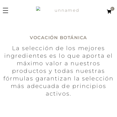
0
Kemphor
Laboratorios Verkos
PRODUCTOS
VOCACIÓN BOTÁNICA
Linea
La selección de los mejores
ORÍGENES
Kemphor K
ingredientes es lo que aporta el
Kemphor 1918
máximo valor a nuestros
CONÓCENOS
Kemphor Natural
productos y todas nuestras
Fabricación
fórmulas garantizan la selección
Tipo Producto
ES
más adecuada de principios
Investigación
Crema dental
activos.
Cepillos
EN
Dos en uno
Enjuagues