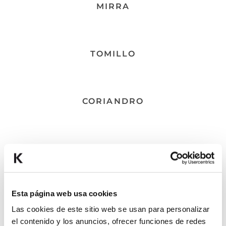
Viaje
MIRRA
Amenities
Solución
TOMILLO
Blanqueamiento
Sensibilidad Dental
Cuidado encías
CORIANDRO
Junior
Ortodoncia
MENTA PIPERITA
Esta página web usa cookies
CARDAMOMO
Las cookies de este sitio web se usan para personalizar
el contenido y los anuncios, ofrecer funciones de redes